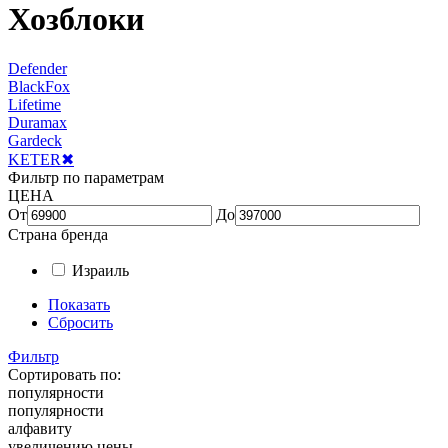
Хозблоки
Defender
BlackFox
Lifetime
Duramax
Gardeck
KETER
✖
Фильтр по параметрам
ЦЕНА
От
До
Страна бренда
Израиль
Показать
Сбросить
Фильтр
Сортировать по:
популярности
популярности
алфавиту
увеличению цены