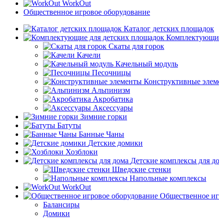
WorkOut
Общественное игровое оборудование
Каталог детских площадок
Комплектующие
Скаты для горок
Качели
Качельный модуль
Песочницы
Конструктивные элем
Альпинизм
Акробатика
Аксессуары
Зимние горки
Батуты
Банные Чаны
Детские домики
Хозблоки
Детские комплексы для д
Шведские стенки
Напольные комплексы
WorkOut
Общественное иг
Балансиры
Домики