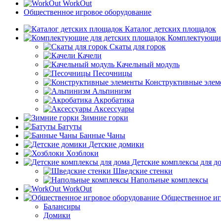
WorkOut
Общественное игровое оборудование
Каталог детских площадок
Комплектующие
Скаты для горок
Качели
Качельный модуль
Песочницы
Конструктивные элем
Альпинизм
Акробатика
Аксессуары
Зимние горки
Батуты
Банные Чаны
Детские домики
Хозблоки
Детские комплексы для д
Шведские стенки
Напольные комплексы
WorkOut
Общественное иг
Балансиры
Домики