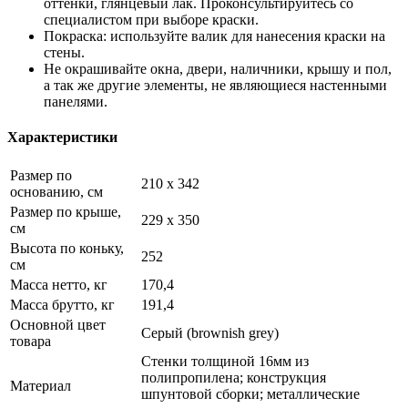
оттенки, глянцевый лак. Проконсультируйтесь со
специалистом при выборе краски.
Покраска: используйте валик для нанесения краски на
стены.
Не окрашивайте окна, двери, наличники, крышу и пол,
а так же другие элементы, не являющиеся настенными
панелями.
Характеристики
Размер по
210 х 342
основанию, см
Размер по крыше,
229 x 350
см
Высота по коньку,
252
см
Масса нетто, кг
170,4
Масса брутто, кг
191,4
Основной цвет
Серый (brownish grey)
товара
Стенки толщиной 16мм из
полипропилена; конструкция
Материал
шпунтовой сборки; металлические