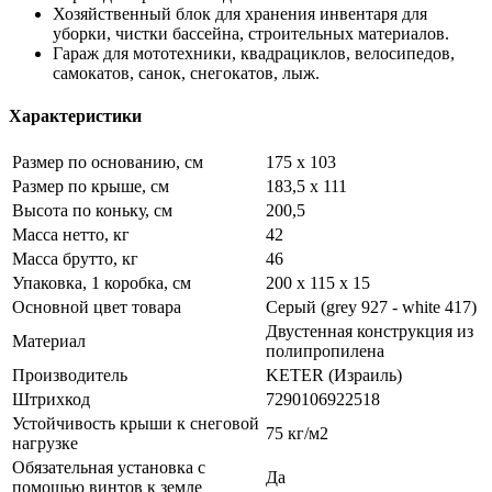
Хозяйственный блок для хранения инвентаря для
уборки, чистки бассейна, строительных материалов.
Гараж для мототехники, квадрациклов, велосипедов,
самокатов, санок, снегокатов, лыж.
Характеристики
Размер по основанию, см
175 x 103
Размер по крыше, см
183,5 х 111
Высота по коньку, см
200,5
Масса нетто, кг
42
Масса брутто, кг
46
Упаковка, 1 коробка, см
200 х 115 х 15
Основной цвет товара
Серый (grey 927 - white 417)
Двустенная конструкция из
Материал
полипропилена
Производитель
KETER (Израиль)
Штрихкод
7290106922518
Устойчивость крыши к снеговой
75 кг/м2
нагрузке
Обязательная установка с
Да
помощью винтов к земле