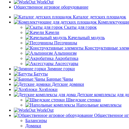
WorkOut
Общественное игровое оборудование
Каталог детских площадок
Комплектующие
Скаты для горок
Качели
Качельный модуль
Песочницы
Конструктивные элем
Альпинизм
Акробатика
Аксессуары
Зимние горки
Батуты
Банные Чаны
Детские домики
Хозблоки
Детские комплексы для д
Шведские стенки
Напольные комплексы
WorkOut
Общественное иг
Балансиры
Домики