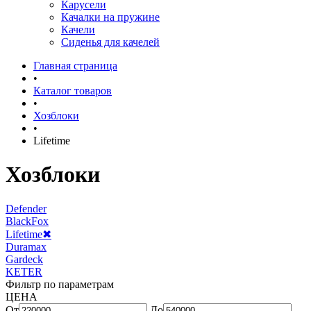
Карусели
Качалки на пружине
Качели
Сиденья для качелей
Главная страница
•
Каталог товаров
•
Хозблоки
•
Lifetime
Хозблоки
Defender
BlackFox
Lifetime
✖
Duramax
Gardeck
KETER
Фильтр по параметрам
ЦЕНА
От
До