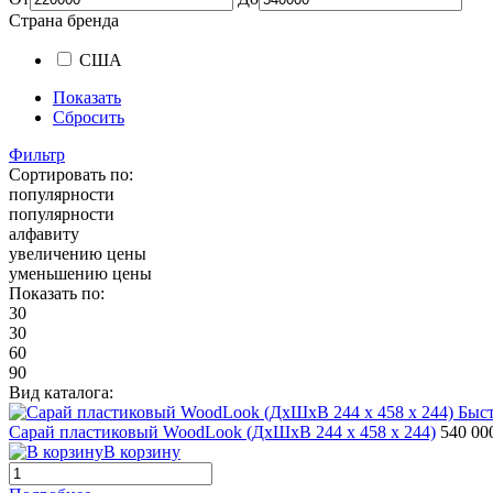
Страна бренда
США
Показать
Сбросить
Фильтр
Сортировать по:
популярности
популярности
алфавиту
увеличению цены
уменьшению цены
Показать по:
30
30
60
90
Вид каталога:
Быс
Сарай пластиковый WoodLook (ДхШхВ 244 х 458 х 244)
540 00
В корзину