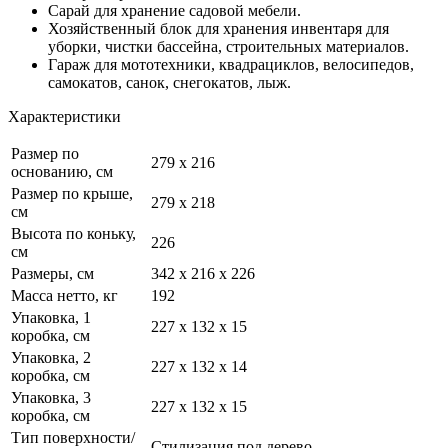
Сарай для хранение садовой мебели.
Хозяйственный блок для хранения инвентаря для
уборки, чистки бассейна, строительных материалов.
Гараж для мототехники, квадрациклов, велосипедов,
самокатов, санок, снегокатов, лыж.
Характеристики
Размер по
279 х 216
основанию, см
Размер по крыше,
279 x 218
см
Высота по коньку,
226
см
Размеры, см
342 x 216 x 226
Масса нетто, кг
192
Упаковка, 1
227 x 132 x 15
коробка, см
Упаковка, 2
227 х 132 х 14
коробка, см
Упаковка, 3
227 x 132 x 15
коробка, см
Тип поверхности/
Стилизация под дерево