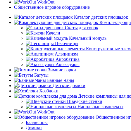
WorkOut
Общественное игровое оборудование
Каталог детских площадок
Комплектующие
Скаты для горок
Качели
Качельный модуль
Песочницы
Конструктивные элем
Альпинизм
Акробатика
Аксессуары
Зимние горки
Батуты
Банные Чаны
Детские домики
Хозблоки
Детские комплексы для д
Шведские стенки
Напольные комплексы
WorkOut
Общественное иг
Балансиры
Домики