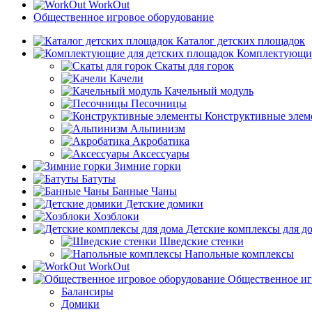
WorkOut
Общественное игровое оборудование
Каталог детских площадок
Комплектующие
Скаты для горок
Качели
Качельный модуль
Песочницы
Конструктивные элем
Альпинизм
Акробатика
Аксессуары
Зимние горки
Батуты
Банные Чаны
Детские домики
Хозблоки
Детские комплексы для д
Шведские стенки
Напольные комплексы
WorkOut
Общественное иг
Балансиры
Домики