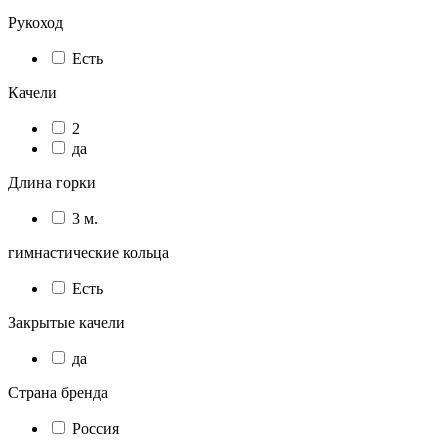
Рукоход
Есть
Качели
2
да
Длина горки
3 м.
гимнастические кольца
Есть
Закрытые качели
да
Страна бренда
Россия