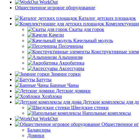
WorkOut
Общественное игровое оборудование
Каталог детских площадок
Комплектующие
Скаты для горок
Качели
Качельный модуль
Песочницы
Конструктивные элем
Альпинизм
Акробатика
Аксессуары
Зимние горки
Батуты
Банные Чаны
Детские домики
Хозблоки
Детские комплексы для д
Шведские стенки
Напольные комплексы
WorkOut
Общественное иг
Балансиры
Домики