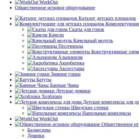
WorkOut
Общественное игровое оборудование
Каталог детских площадок
Комплектующие
Скаты для горок
Качели
Качельный модуль
Песочницы
Конструктивные элем
Альпинизм
Акробатика
Аксессуары
Зимние горки
Батуты
Банные Чаны
Детские домики
Хозблоки
Детские комплексы для д
Шведские стенки
Напольные комплексы
WorkOut
Общественное иг
Балансиры
Домики