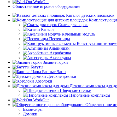
WorkOut
Общественное игровое оборудование
Каталог детских площадок
Комплектующие
Скаты для горок
Качели
Качельный модуль
Песочницы
Конструктивные элем
Альпинизм
Акробатика
Аксессуары
Зимние горки
Батуты
Банные Чаны
Детские домики
Хозблоки
Детские комплексы для д
Шведские стенки
Напольные комплексы
WorkOut
Общественное иг
Балансиры
Домики