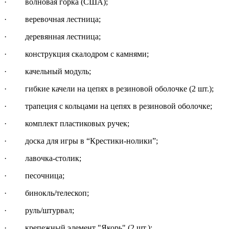
· волновая горка (США);
· веревочная лестница;
· деревянная лестница;
· конструкция скалодром с камнями;
· качельный модуль;
· гибкие качели на цепях в резиновой оболочке (2 шт.);
· трапеция с кольцами на цепях в резиновой оболочке;
· комплект пластиковых ручек;
· доска для игры в “Крестики-нолики”;
· лавочка-столик;
· песочница;
· бинокль/телескоп;
· руль/штурвал;
· крепежный элемент "Якорь" (2 шт.);