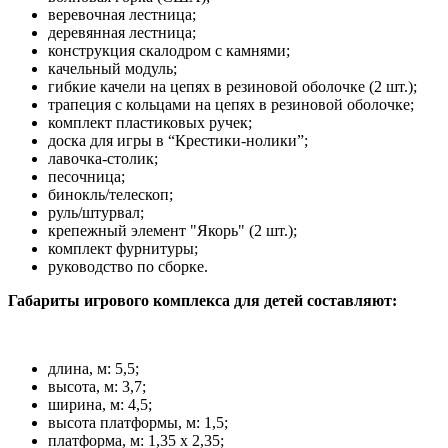
веревочная лестница;
деревянная лестница;
конструкция скалодром с камнями;
качельный модуль;
гибкие качели на цепях в резиновой оболочке (2 шт.);
трапеция с кольцами на цепях в резиновой оболочке;
комплект пластиковых ручек;
доска для игры в “Крестики-нолики”;
лавочка-столик;
песочница;
бинокль/телескоп;
руль/штурвал;
крепежный элемент "Якорь" (2 шт.);
комплект фурнитуры;
руководство по сборке.
Габариты игрового комплекса для детей составляют:
длина, м: 5,5;
высота, м: 3,7;
ширина, м: 4,5;
высота платформы, м: 1,5;
платформа, м: 1,35 х 2,35;