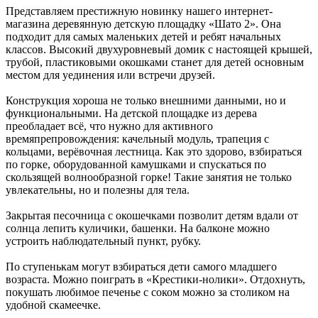
Представляем престижную новинку нашего интернет-
магазина деревянную детскую площадку «Шато 2». Она
подходит для самых маленьких детей и ребят начальных
классов. Высокий двухуровневый домик с настоящей крышей,
трубой, пластиковыми окошками станет для детей основным
местом для уединения или встречи друзей.
Конструкция хороша не только внешними данными, но и
функциональными. На детской площадке из дерева
преобладает всё, что нужно для активного
времяпрепровождения: качельный модуль, трапеция с
кольцами, верёвочная лестница. Как это здорово, взбираться
по горке, оборудованной камушками и спускаться по
скользящей волнообразной горке! Такие занятия не только
увлекательны, но и полезны для тела.
Закрытая песочница с окошечками позволит детям вдали от
солнца лепить куличики, башенки. На балконе можно
устроить наблюдательный пункт, рубку.
По ступенькам могут взбираться дети самого младшего
возраста. Можно поиграть в «Крестики-нолики». Отдохнуть,
покушать любимое печенье с соком можно за столиком на
удобной скамеечке.