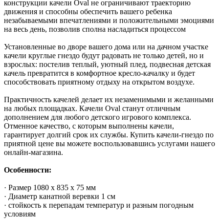
конструкции качели Oval не ограничивают траекторию
движения и способны обеспечить вашего ребенка
незабываемыми впечатлениями и положительными эмоциями
на весь день, позволив сполна насладиться процессом
Установленные во дворе вашего дома или на дачном участке
качели круглые гнездо будут радовать не только детей, но и
взрослых: постелив теплый, уютный плед, подвесная детская
качель превратится в комфортное кресло-качалку и будет
способствовать приятному отдыху на открытом воздухе.
Практичность качелей делает их незаменимыми и желанными
на любых площадках. Качели Oval станут отличным
дополнением для любого детского игрового комплекса.
Отменное качество, с которым выполнены качели,
гарантирует долгий срок их службы. Купить качели-гнездо по
приятной цене вы можете воспользовавшись услугами нашего
онлайн-магазина.
Особенности:
· Размер 1080 x 835 x 75 мм
· Диаметр канатной веревки 1 см
· стойкость к перепадам температур и разным погодным
условиям