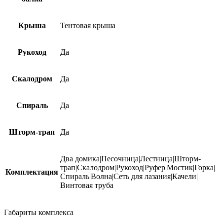
Крыша
Тентовая крыша
Рукоход
Да
Скалодром
Да
Спираль
Да
Шторм-трап
Да
Два домика|Песочница|Лестница|Шторм-
трап|Скалодром|Рукоход|Руфер|Мостик|Горка|
Комплектация
Спираль|Волна|Сеть для лазания|Качели|
Винтовая труба
Габариты комплекса