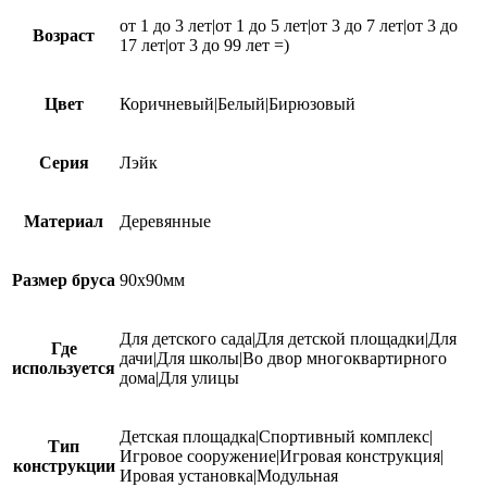
от 1 до 3 лет|от 1 до 5 лет|от 3 до 7 лет|от 3 до
Возраст
17 лет|от 3 до 99 лет =)
Цвет
Коричневый|Белый|Бирюзовый
Серия
Лэйк
Материал
Деревянные
Размер бруса
90х90мм
Для детского сада|Для детской площадки|Для
Где
дачи|Для школы|Во двор многоквартирного
используется
дома|Для улицы
Детская площадка|Спортивный комплекс|
Тип
Игровое сооружение|Игровая конструкция|
конструкции
Ировая установка|Модульная