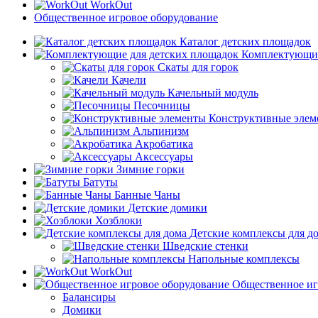
WorkOut
Общественное игровое оборудование
Каталог детских площадок
Комплектующие
Скаты для горок
Качели
Качельный модуль
Песочницы
Конструктивные элем
Альпинизм
Акробатика
Аксессуары
Зимние горки
Батуты
Банные Чаны
Детские домики
Хозблоки
Детские комплексы для д
Шведские стенки
Напольные комплексы
WorkOut
Общественное иг
Балансиры
Домики