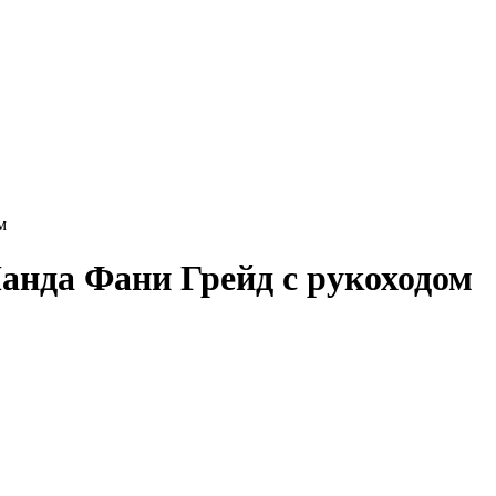
м
анда Фани Грейд с рукоходом