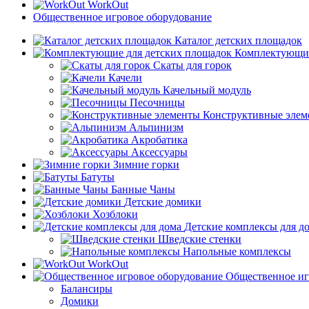
WorkOut
Общественное игровое оборудование
Каталог детских площадок
Комплектующие
Скаты для горок
Качели
Качельный модуль
Песочницы
Конструктивные элем
Альпинизм
Акробатика
Аксессуары
Зимние горки
Батуты
Банные Чаны
Детские домики
Хозблоки
Детские комплексы для д
Шведские стенки
Напольные комплексы
WorkOut
Общественное иг
Балансиры
Домики