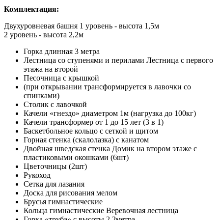
Комплектация:
Двухуровневая башня 1 уровень - высота 1,5м
2 уровень - высота 2,2м
Горка длинная 3 метра
Лестница со ступенями и перилами Лестница с первого
этажа на второй
Песочница с крышкой
(при открывании трансформируется в лавочки со
спинками)
Столик с лавочкой
Качели «гнездо» диаметром 1м (нагрузка до 100кг)
Качели трансформер от 1 до 15 лет (3 в 1)
Баскетбольное кольцо с сеткой и щитом
Горная стенка (скалолазка) с канатом
Двойная шведская стенка Домик на втором этаже с
пластиковыми окошками (6шт)
Цветочницы (2шт)
Рукоход
Сетка для лазания
Доска для рисования мелом
Брусья гимнастические
Кольца гимнастические Веревочная лестница
Горка «труба» с высоты 2,2метра