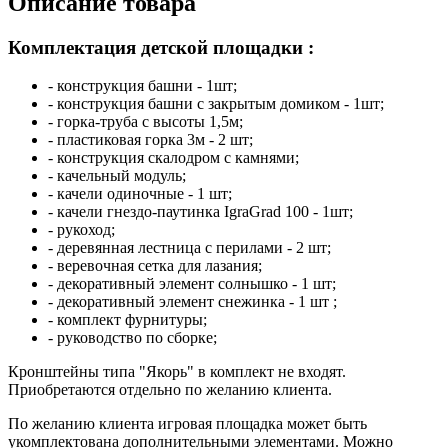
Описание товара
Комплектация детской площадки :
- конструкция башни - 1шт;
- конструкция башни с закрытым домиком - 1шт;
- горка-труба с высоты 1,5м;
- пластиковая горка 3м - 2 шт;
- конструкция скалодром с камнями;
- качельный модуль;
- качели одиночные - 1 шт;
- качели гнездо-паутинка IgraGrad 100 - 1шт;
- рукоход;
- деревянная лестница с перилами - 2 шт;
- веревочная сетка для лазания;
- декоративный элемент cолнышко - 1 шт;
- декоративный элемент cнежинка - 1 шт ;
- комплект фурнитуры;
- руководство по сборке;
Кронштейны типа "Якорь" в комплект не входят.
Приобретаются отдельно по желанию клиента.
По желанию клиента игровая площадка может быть
укомплектована дополнительными элементами. Можно