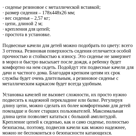
· сиденье резиновое с металлической вставкой;
· размер сидения – 178х448х26 мм;
· вес сиденья – 2,57 кг;
· цепи, длиной 2 м;
· крепления для цепей;
· простота в установке.
Подвесные качели для детей можно подобрать по цвету: всего
3 оттенка. Резиновая поверхность сидения отличается особой
прочностью и стойкостью к износу. Это сиденье не замерзнет
в мороз и быстро высыхает после дождя, а ребенку будет
комфортно на нем сидеть. Подойдут эти подвесные качели для
дачи и частного дома. Благодаря крепким цепям их срок
службы будет очень длительным, а резиновое сиденье с
металлическим каркасом будет всегда удобным.
Установка качелей не вызовет сложности, их просто нужно
подвесить к надежной перекладине или балке. Регулируя
длину цепи, можно сделать их более комфортными для детей
помладше и более старших пользователей. Максимальная
длина цепи позволяет кататься с большой амплитудой.
Крепление цепей к сиденью, как и само сиденье, полностью
безопасны, поэтому, подвесив качели как можно надежнее,
можно не беспокоиться о безопасности катающихся.