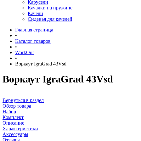
Карусели
Качалки на пружине
Качели
Сиденья для качелей
Главная страница
•
Каталог товаров
•
WorkOut
•
Воркаут IgraGrad 43Vsd
Воркаут IgraGrad 43Vsd
Вернуться в раздел
Обзор товара
Набор
Комплект
Описание
Характеристики
Аксессуары
Отзывы