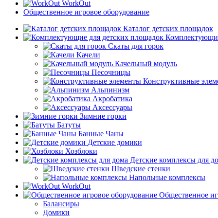
WorkOut
Общественное игровое оборудование
Каталог детских площадок
Комплектующие
Скаты для горок
Качели
Качельный модуль
Песочницы
Конструктивные элем
Альпинизм
Акробатика
Аксессуары
Зимние горки
Батуты
Банные Чаны
Детские домики
Хозблоки
Детские комплексы для д
Шведские стенки
Напольные комплексы
WorkOut
Общественное иг
Балансиры
Домики