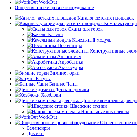
WorkOut
Общественное игровое оборудование
Каталог детских площадок
Комплектующие
Скаты для горок
Качели
Качельный модуль
Песочницы
Конструктивные элем
Альпинизм
Акробатика
Аксессуары
Зимние горки
Батуты
Банные Чаны
Детские домики
Хозблоки
Детские комплексы для д
Шведские стенки
Напольные комплексы
WorkOut
Общественное иг
Балансиры
Домики