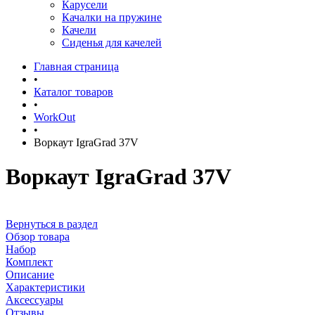
Карусели
Качалки на пружине
Качели
Сиденья для качелей
Главная страница
•
Каталог товаров
•
WorkOut
•
Воркаут IgraGrad 37V
Воркаут IgraGrad 37V
Вернуться в раздел
Обзор товара
Набор
Комплект
Описание
Характеристики
Аксессуары
Отзывы