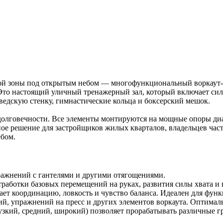
ной зоны под открытым небом — многофункциональный воркаут-
Это настоящий уличный тренажерный зал, который включает сил
ведскую стенку, гимнастические кольца и боксерский мешок.
долговечности. Все элементы монтируются на мощные опоры диа
ое решение для застройщиков жилых кварталов, владельцев част
ебом.
пражнений с гантелями и другими отягощениями.
тработки базовых перемещений на руках, развития силы хвата и
ает координацию, ловкость и чувство баланса. Идеален для фун
й, упражнений на пресс и других элементов воркаута. Оптималь
(узкий, средний, широкий) позволяет прорабатывать различные