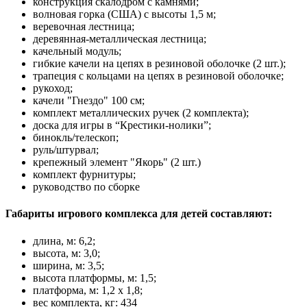
конструкция скалодром с камнями;
волновая горка (США) с высоты 1,5 м;
веревочная лестница;
деревянная-металлическая лестница;
качельный модуль;
гибкие качели на цепях в резиновой оболочке (2 шт.);
трапеция с кольцами на цепях в резиновой оболочке;
рукоход;
качели "Гнездо" 100 см;
комплект металлических ручек (2 комплекта);
доска для игры в “Крестики-нолики”;
бинокль/телескоп;
руль/штурвал;
крепежный элемент "Якорь" (2 шт.)
комплект фурнитуры;
руководство по сборке
Габариты игрового комплекса для детей составляют:
длина, м: 6,2;
высота, м: 3,0;
ширина, м: 3,5;
высота платформы, м: 1,5;
платформа, м: 1,2 х 1,8;
вес комплекта, кг: 434