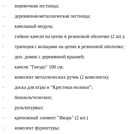
· веревочная лестница;
· деревянная-металлическая лестница;
· качельный модуль;
· гибкие качели на цепях в резиновой оболочке (2 шт.);
· трапеция с кольцами на цепях в резиновой оболочке;
· доп. домик с деревянной крышей;
· качели "Гнездо" 100 см;
· комплект металлических ручек (2 комплекта);
· доска для игры в “Крестики-нолики”;
· бинокль/телескоп;
· руль/штурвал;
· крепежный элемент "Якорь" (2 шт.)
· комплект фурнитуры;