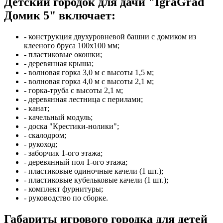
Детский городок для дачи "IgraGrad
Домик 5" включает:
- конструкция двухуровневой башни с домиком из
клееного бруса 100х100 мм;
- пластиковые окошки;
- деревянная крыша;
- волновая горка 3,0 м c высоты 1,5 м;
- волновая горка 4,0 м c высоты 2,1 м;
- горка-труба с высоты 2,1 м;
- деревянная лестница с перилами;
- канат;
- качельный модуль;
- доска "Крестики-нолики";
- скалодром;
- рукоход;
- заборчик 1-ого этажа;
- деревянный пол 1-ого этажа;
- пластиковые одиночные качели (1 шт.);
- пластиковые кубельковые качели (1 шт.);
- комплект фурнитуры;
- руководство по сборке.
Габариты игрового городка для детей