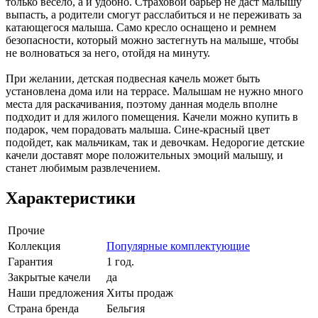
только весело, а и удобно. Страховой барьер не даст малышу
выпасть, а родители смогут расслабиться и не переживать за
катающегося малыша. Само кресло оснащено и ремнем
безопасности, который можно застегнуть на малыше, чтобы
не волноваться за него, отойдя на минуту.
При желании, детская подвесная качель может быть
установлена дома или на террасе. Малышам не нужно много
места для раскачивания, поэтому данная модель вполне
подходит и для жилого помещения. Качели можно купить в
подарок, чем порадовать малыша. Сине-красный цвет
подойдет, как мальчикам, так и девочкам. Недорогие детские
качели доставят море положительных эмоций малышу, и
станет любимым развлечением.
Характеристики
Прочие
Коллекция
Популярные комплектующие
Гарантия
1 год.
Закрытые качели
да
Наши предложения
Хиты продаж
Страна бренда
Бельгия