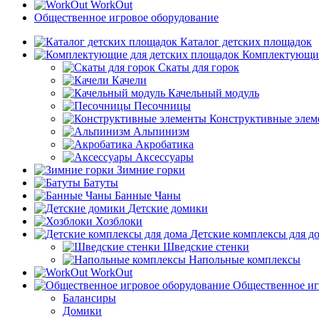
WorkOut
Общественное игровое оборудование
Каталог детских площадок
Комплектующие
Скаты для горок
Качели
Качельный модуль
Песочницы
Конструктивные элем
Альпинизм
Акробатика
Аксессуары
Зимние горки
Батуты
Банные Чаны
Детские домики
Хозблоки
Детские комплексы для д
Шведские стенки
Напольные комплексы
WorkOut
Общественное иг
Балансиры
Домики