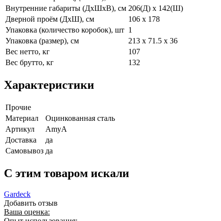
Внутренние габариты (ДхШхВ), см
206(Д) x 142(Ш)
Дверной проём (ДхШ), см
106 x 178
Упаковка (количество коробок), шт
1
Упаковка (размер), см
213 х 71.5 х 36
Вес нетто, кг
107
Вес брутто, кг
132
Характеристики
Прочие
Материал
Оцинкованная сталь
Артикул
AmyA
Доставка
да
Самовывоз
да
C этим товаром искали
Gardeck
Добавить отзыв
Ваша оценка:
Опыт использования: