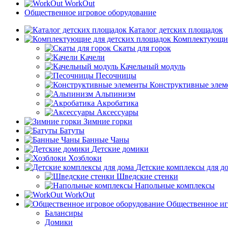
WorkOut
Общественное игровое оборудование
Каталог детских площадок
Комплектующие
Скаты для горок
Качели
Качельный модуль
Песочницы
Конструктивные элем
Альпинизм
Акробатика
Аксессуары
Зимние горки
Батуты
Банные Чаны
Детские домики
Хозблоки
Детские комплексы для д
Шведские стенки
Напольные комплексы
WorkOut
Общественное иг
Балансиры
Домики