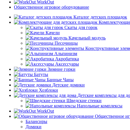
WorkOut
Общественное игровое оборудование
Каталог детских площадок
Комплектующие
Скаты для горок
Качели
Качельный модуль
Песочницы
Конструктивные элем
Альпинизм
Акробатика
Аксессуары
Зимние горки
Батуты
Банные Чаны
Детские домики
Хозблоки
Детские комплексы для д
Шведские стенки
Напольные комплексы
WorkOut
Общественное иг
Балансиры
Домики