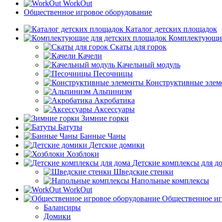
WorkOut
Общественное игровое оборудование
Каталог детских площадок
Комплектующие
Скаты для горок
Качели
Качельный модуль
Песочницы
Конструктивные элем
Альпинизм
Акробатика
Аксессуары
Зимние горки
Батуты
Банные Чаны
Детские домики
Хозблоки
Детские комплексы для д
Шведские стенки
Напольные комплексы
WorkOut
Общественное иг
Балансиры
Домики