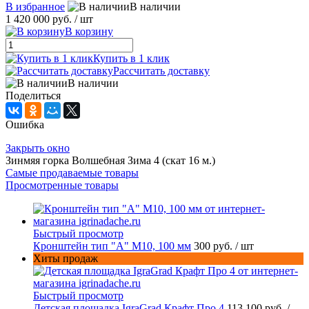
В избранное
В наличии
1 420 000 руб.
/ шт
В корзину
Купить в 1 клик
Рассчитать доставку
В наличии
Поделиться
Ошибка
Закрыть окно
Зинмяя горка Волшебная Зима 4 (скат 16 м.)
Самые продаваемые товары
Просмотренные товары
Быстрый просмотр
Кронштейн тип "A" M10, 100 мм
300 руб.
/ шт
Хиты продаж
Быстрый просмотр
Детская площадка IgraGrad Крафт Про 4
113 100 руб.
/