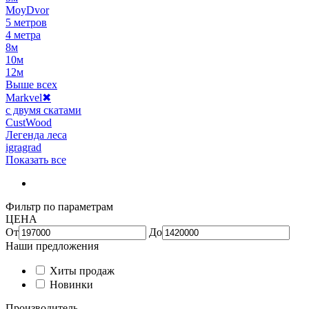
MoyDvor
5 метров
4 метра
8м
10м
12м
Выше всех
Markvel
✖
с двумя скатами
CustWood
Легенда леса
igragrad
Показать все
Фильтр по параметрам
ЦЕНА
От
До
Наши предложения
Хиты продаж
Новинки
Производитель