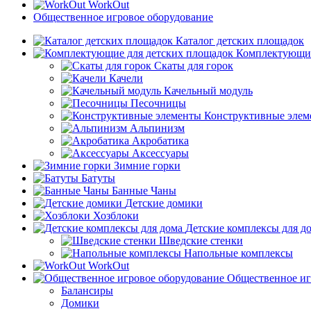
WorkOut
Общественное игровое оборудование
Каталог детских площадок
Комплектующие
Скаты для горок
Качели
Качельный модуль
Песочницы
Конструктивные элем
Альпинизм
Акробатика
Аксессуары
Зимние горки
Батуты
Банные Чаны
Детские домики
Хозблоки
Детские комплексы для д
Шведские стенки
Напольные комплексы
WorkOut
Общественное иг
Балансиры
Домики