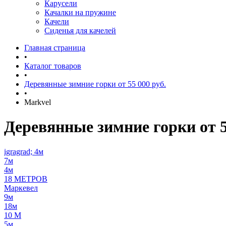
Карусели
Качалки на пружине
Качели
Сиденья для качелей
Главная страница
•
Каталог товаров
•
Деревянные зимние горки от 55 000 руб.
•
Markvel
Деревянные зимние горки от 5
igragrad; 4м
7м
4м
18 МЕТРОВ
Маркевел
9м
18м
10 М
5м