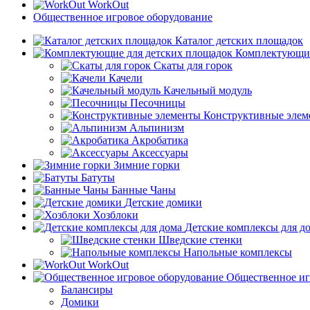
WorkOut
Общественное игровое оборудование
Каталог детских площадок
Комплектующие
Скаты для горок
Качели
Качельный модуль
Песочницы
Конструктивные элем
Альпинизм
Акробатика
Аксессуары
Зимние горки
Батуты
Банные Чаны
Детские домики
Хозблоки
Детские комплексы для д
Шведские стенки
Напольные комплексы
WorkOut
Общественное иг
Балансиры
Домики