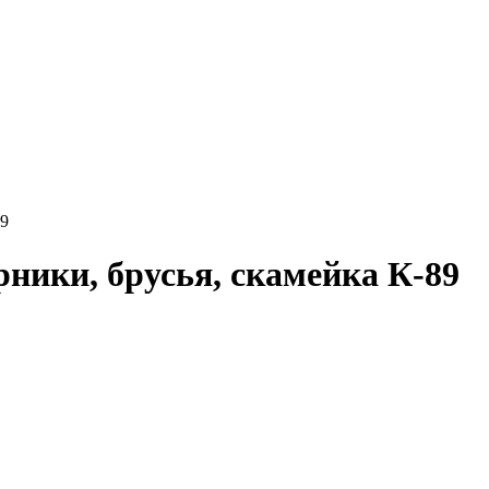
89
рники, брусья, скамейка К-89