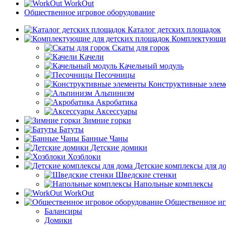
WorkOut
Общественное игровое оборудование
Каталог детских площадок
Комплектующие
Скаты для горок
Качели
Качельный модуль
Песочницы
Конструктивные элем
Альпинизм
Акробатика
Аксессуары
Зимние горки
Батуты
Банные Чаны
Детские домики
Хозблоки
Детские комплексы для д
Шведские стенки
Напольные комплексы
WorkOut
Общественное иг
Балансиры
Домики