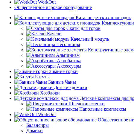
WorkOut
Общественное игровое оборудование
Каталог детских площадок
Комплектующие
Скаты для горок
Качели
Качельный модуль
Песочницы
Конструктивные элем
Альпинизм
Акробатика
Аксессуары
Зимние горки
Батуты
Банные Чаны
Детские домики
Хозблоки
Детские комплексы для д
Шведские стенки
Напольные комплексы
WorkOut
Общественное иг
Балансиры
Домики