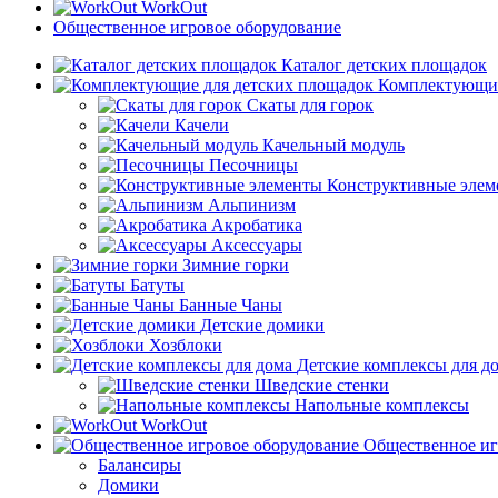
WorkOut
Общественное игровое оборудование
Каталог детских площадок
Комплектующие
Скаты для горок
Качели
Качельный модуль
Песочницы
Конструктивные элем
Альпинизм
Акробатика
Аксессуары
Зимние горки
Батуты
Банные Чаны
Детские домики
Хозблоки
Детские комплексы для д
Шведские стенки
Напольные комплексы
WorkOut
Общественное иг
Балансиры
Домики