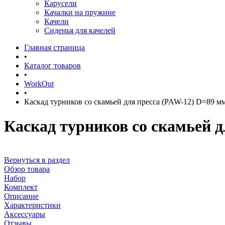
Карусели
Качалки на пружине
Качели
Сиденья для качелей
Главная страница
•
Каталог товаров
•
WorkOut
•
Каскад турников со скамьей для пресса (PAW-12) D=89 м
Каскад турников со скамьей д
Вернуться в раздел
Обзор товара
Набор
Комплект
Описание
Характеристики
Аксессуары
Отзывы