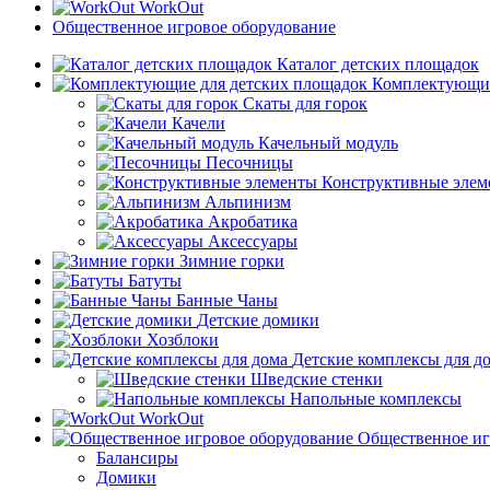
WorkOut
Общественное игровое оборудование
Каталог детских площадок
Комплектующие
Скаты для горок
Качели
Качельный модуль
Песочницы
Конструктивные элем
Альпинизм
Акробатика
Аксессуары
Зимние горки
Батуты
Банные Чаны
Детские домики
Хозблоки
Детские комплексы для д
Шведские стенки
Напольные комплексы
WorkOut
Общественное иг
Балансиры
Домики