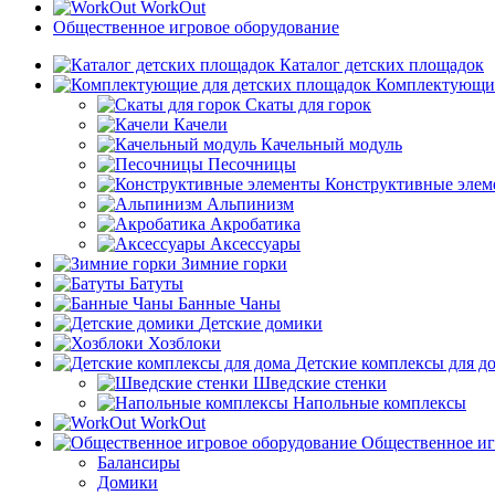
WorkOut
Общественное игровое оборудование
Каталог детских площадок
Комплектующие
Скаты для горок
Качели
Качельный модуль
Песочницы
Конструктивные элем
Альпинизм
Акробатика
Аксессуары
Зимние горки
Батуты
Банные Чаны
Детские домики
Хозблоки
Детские комплексы для д
Шведские стенки
Напольные комплексы
WorkOut
Общественное иг
Балансиры
Домики