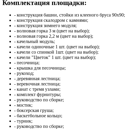
Комплектация площадки:
- конструкция башни, стойки из клееного бруса 90х90;
- конструкция скалодром с камнями;
- конструкция зимнего модуля;
- волновая горка 3 м (цвет на выбор);
- волновая горка 2,2 м (цвет на выбор);
- качельный модуль;
- качели одиночные 1 шт. (цвет на выбор);
- качели со спинкой 1шт. (цвет на выбор);
- качели "Цветок" 1 шт. (цвет на выбор);
- песочница;
- крышка для песочницы;
- рукоход;
- деревянная лестница;
- веревочная лестница;
- канат с тремя узлами;
- комплект фурнитуры;
- руководство по сборке;
- мостик;
- боксерская груша;
- баскетбольное кольцо;
- турник;
- руководство по сборке;