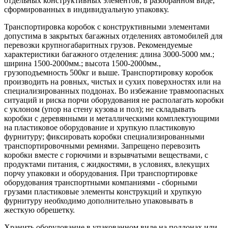
отдельных конструктивных элементов, в разобранном виде,
сформированных в индивидуальную упаковку.
Транспортировка коробок с конструктивными элементами
допустима в закрытых багажных отделениях автомобилей для
перевозки крупногабаритных грузов. Рекомендуемые
характеристики багажного отделения: длина 3000-5000 мм.;
ширина 1500-2000мм.; высота 1500-2000мм.,
грузоподъемность 500кг и выше. Транспортировку коробок
производить на ровных, чистых и сухих поверхностях или на
специализированных поддонах. Во избежание травмоопасных
ситуаций и риска порчи оборудования не располагать коробки
с уклоном (упор на стену кузова и пол); не складывать
коробки с деревянными и металлическими комплектующими
на пластиковое оборудование и хрупкую пластиковую
фурнитуру; фиксировать коробки специализированными
транспортировочными ремнями. Запрещено перевозить
коробки вместе с горючими и взрывчатыми веществами, с
продуктами питания, с жидкостями, в условиях, влекущих
порчу упаковки и оборудования. При транспортировке
оборудования транспортными компаниями - сборными
грузами пластиковые элементы конструкций и хрупкую
фурнитуру необходимо дополнительно упаковывать в
жесткую обрешетку.
Хранить оборудование в упакованном виде на поддонах или