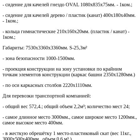
- сидение для качелей гнездо OVAL 1080х835х75мм. - 1ком.;
- сидение для качелей дерево / пластик (канат) 400х180х40мм.
- 1ком.;
- кольца гимнастические 210х160х20мм. (пластик / канат) -
1ком.;
Габариты: 7530х3360х3360мм. S-25,3м²
- зона безопасности 1000-1500мм.
- проекция конструкции на зону установки по крайним
точкам элементов конструкции (каркас башни 2350х1280мм.)
- по оси каркасных столбов 2220х1110мм.
Для перевозки транспортной компанией:
- общий вес 572,4.; общий объем 2,2м³; количество мест 24;
- самое длинное место 3000мм., самое широкое место 1200мм.,
самое высокое место 400мм.
- в жесткую обрешётку 1 место-пластиковый скат (вес 11кг.,
3000х500х400мм., объем 0,6 м³.)