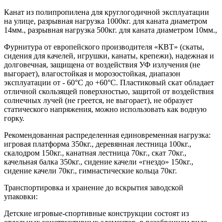
Канат из полипропилена для круглогодичной эксплуатации
на улице, разрывная нагрузка 1000кг. для каната диаметром
14мм., разрывная нагрузка 500кг. для каната диаметром 10мм.,
Фурнитура от европейского производителя «КВТ» (скаты,
сидения для качелей, игрушки, канаты, крепежи), надежная и
долговечная, защищена от воздействия УФ излучения (не
выгорает), влагостойкая и морозостойкая, диапазон
эксплуатации от - 60°С до +60°С. Пластиковый скат обладает
отличной скользящей поверхностью, защитой от воздействия
солнечных лучей (не греется, не выгорает), не образует
статического напряжения, можно использовать как водную
горку.
Рекомендованная распределенная единовременная нагрузка:
игровая платформа 350кг., деревянная лестница 100кг.,
скалодром 150кг., канатная лестница 70кг., скат 70кг.,
качельная балка 350кг., сидение качели «гнездо» 150кг.,
сидение качели 70кг., гимнастические кольца 70кг.
Транспортировка и хранение до вскрытия заводской
упаковки:
Детские игровые-спортивные конструкции состоят из