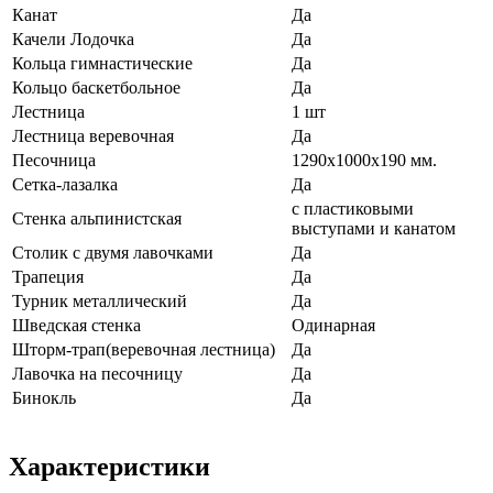
Канат
Да
Качели Лодочка
Да
Кольца гимнастические
Да
Кольцо баскетбольное
Да
Лестница
1 шт
Лестница веревочная
Да
Песочница
1290х1000х190 мм.
Сетка-лазалка
Да
с пластиковыми
Стенка альпинистская
выступами и канатом
Столик с двумя лавочками
Да
Трапеция
Да
Турник металлический
Да
Шведская стенка
Одинарная
Шторм-трап(веревочная лестница)
Да
Лавочка на песочницу
Да
Бинокль
Да
Характеристики