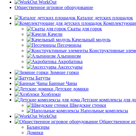
WorkOut
Общественное игровое оборудование
Каталог детских площадок
Комплектующие
Скаты для горок
Качели
Качельный модуль
Песочницы
Конструктивные элем
Альпинизм
Акробатика
Аксессуары
Зимние горки
Батуты
Банные Чаны
Детские домики
Хозблоки
Детские комплексы для д
Шведские стенки
Напольные комплексы
WorkOut
Общественное иг
Балансиры
Домики