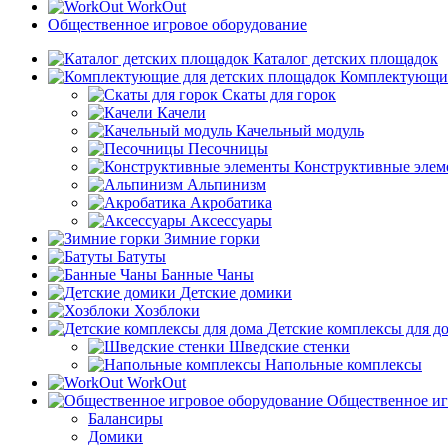
WorkOut
Общественное игровое оборудование
Каталог детских площадок
Комплектующие
Скаты для горок
Качели
Качельный модуль
Песочницы
Конструктивные элем
Альпинизм
Акробатика
Аксессуары
Зимние горки
Батуты
Банные Чаны
Детские домики
Хозблоки
Детские комплексы для д
Шведские стенки
Напольные комплексы
WorkOut
Общественное иг
Балансиры
Домики