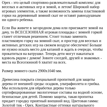
Орех - это целый спортивно-развлекательный комплекс для
веселых и активных игр и зимой, и летом! Широкий набор
игровых элементов, а также возможность замены пластиковой
горки на деревянный зимний скат не оставят равнодушным
ни одного ребенка.
Если Вы живете в загородном дома или приезжаете зимой на
дачу, то ВСЕСЕЗОННАЯ игровая площадка с зимней горкой
станет отличным решением. Стоит только заменить
пластиковую горку на зимний скат, и простор для веселых и
активных детских игр на свежем воздухе обеспечен! Больше
не нужно искать место для катаний и ждать в очереди, чтобы
прокатиться на ватрушке. Теперь дети могут накататься
вдоволь рядом с домом! Зовите соседей, друзей и знакомых -
места на Всесезонной 6 хватит на всех.
Размер зимнего ската 2900х1040 мм.
Древесина покрыта специальной пропиткой для защиты
дерева от внешней среды: осадков, ультрафиолета и грибка.
Мы используем для обработки дерева только
сертифицированные экологичные составы на водной основе,
безопасные для детей. Помимо защиты, такая пропитка
придает городку приятный внешний вид. Цветовая гамма:
Золотой тик - Орех. Контрастные оттенки натурального