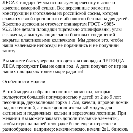
ЛЕСА Стандарт 5+ мы используем древесину высшего
качества камерной сушки. Все деревянные элементы
конструкции изготовлены из российской сосны, которая
славится своей прочностью и абсолютно безопасна для детей.
Качество древесины отвечает стандартам ГОСТ - 9885-
95.2. Все детали площадки тщательно отшлифованы, углы
сглажены, а выступающие части болтовых соединений
закрыты пластиковыми колпачками. Мы делаем это, чтобы
наши маленькие непоседы не поранились и не получили
занозу.
Вы можете быть уверены, что детская площадка ЛЕГЕНДА
ЛЕСА прослужит Вам не один год. А дети получат от игр на
наших площадках только море радости!
Особенности модели
В этой модели собраны основные элементы, которые
пользуются большой популярностью у детей от 2 до 9 лет:
песочница, двухволновая горка 1.75м, качели, игровой домик
над песочницей, а также дополнительный модуль для
активных и подвижных: кольца и веревочная лестница. При
желании Вы можете заказать дополнительные элементы,
чтобы игры на нашей площадке были еще интереснее и
разнообразнее, например: качели-гнездо, качели 2в1, бинокль