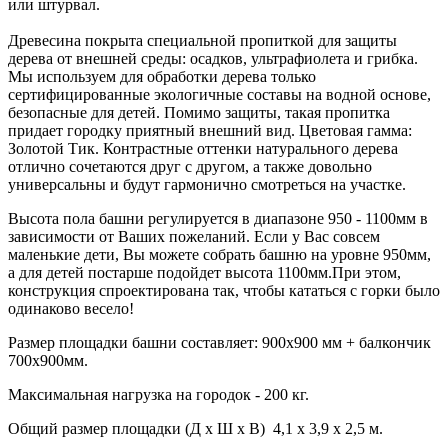
или штурвал.
Древесина покрыта специальной пропиткой для защиты
дерева от внешней среды: осадков, ультрафиолета и грибка.
Мы используем для обработки дерева только
сертифицированные экологичные составы на водной основе,
безопасные для детей. Помимо защиты, такая пропитка
придает городку приятный внешний вид. Цветовая гамма:
Золотой Тик. Контрастные оттенки натурального дерева
отлично сочетаются друг с другом, а также довольно
универсальны и будут гармонично смотреться на участке.
Высота пола башни регулируется в диапазоне 950 - 1100мм в
зависимости от Ваших пожеланий. Если у Вас совсем
маленькие дети, Вы можете собрать башню на уровне 950мм,
а для детей постарше подойдет высота 1100мм.При этом,
конструкция спроектирована так, чтобы кататься с горки было
одинаково весело!
Размер площадки башни составляет: 900х900 мм + балкончик
700х900мм.
Максимальная нагрузка на городок - 200 кг.
Общий размер площадки (Д х Ш х В) 4,1 х 3,9 х 2,5 м.