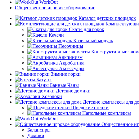
WorkOut
Общественное игровое оборудование
Каталог детских площадок
Комплектующие
Скаты для горок
Качели
Качельный модуль
Песочницы
Конструктивные элем
Альпинизм
Акробатика
Аксессуары
Зимние горки
Батуты
Банные Чаны
Детские домики
Хозблоки
Детские комплексы для д
Шведские стенки
Напольные комплексы
WorkOut
Общественное иг
Балансиры
Домики