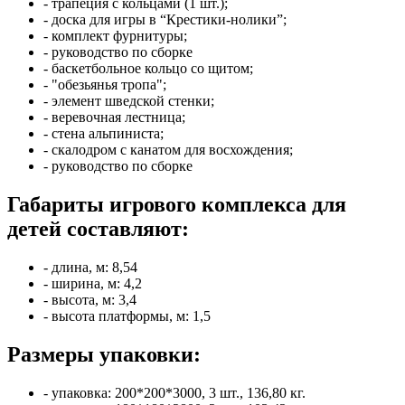
- трапеция с кольцами (1 шт.);
- доска для игры в “Крестики-нолики”;
- комплект фурнитуры;
- руководство по сборке
- баскетбольное кольцо со щитом;
- "обезьянья тропа";
- элемент шведской стенки;
- веревочная лестница;
- стена альпиниста;
- скалодром с канатом для восхождения;
- руководство по сборке
Габариты игрового комплекса для
детей составляют:
- длина, м: 8,54
- ширина, м: 4,2
- высота, м: 3,4
- высота платформы, м: 1,5
Размеры упаковки:
- упаковка: 200*200*3000, 3 шт., 136,80 кг.